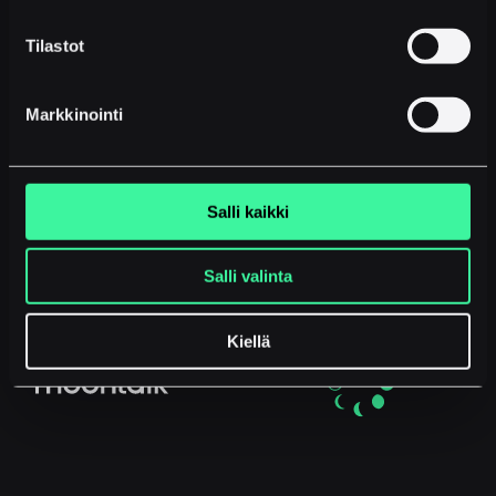
recording service. What should
the company ensure from a
Tilastot
data protection perspective?
Markkinointi
Salli kaikki
Salli valinta
Kiellä