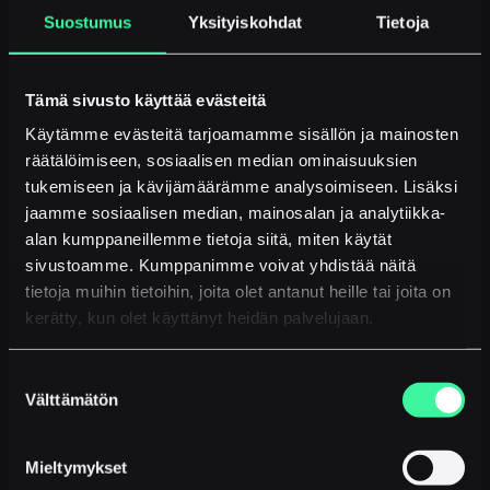
Suostumus
Yksityiskohdat
Tietoja
How do I get
the Moontalk Mobile app to my
new phone?
Tämä sivusto käyttää evästeitä
Käytämme evästeitä tarjoamamme sisällön ja mainosten
I want to call a customer using
räätälöimiseen, sosiaalisen median ominaisuuksien
the company number instead
tukemiseen ja kävijämäärämme analysoimiseen. Lisäksi
jaamme sosiaalisen median, mainosalan ja analytiikka-
of my personal mobile number.
alan kumppaneillemme tietoja siitä, miten käytät
How do I do this?
sivustoamme. Kumppanimme voivat yhdistää näitä
tietoja muihin tietoihin, joita olet antanut heille tai joita on
My company
kerätty, kun olet käyttänyt heidän palvelujaan.
uses Moontalk AIRI. Can the
company administrator see
Suostumuksen
summaries of my personal
Välttämätön
valinta
calls?
Mieltymykset
Our company uses a call