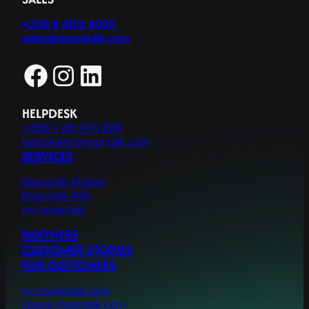
+358 8 4152 4000
sales@moontalk.com
Facebook
Instagram
LinkedIn
HELPDESK
+358 9 68 999 888
helpdesk@moontalk.com
SERVICES
Moontalk Mobile
Moontalk AIRI
my.moontalk
PARTNERS
CUSTOMER STORIES
FOR CUSTOMERS
my.moontalk.com
space.moontalk.com