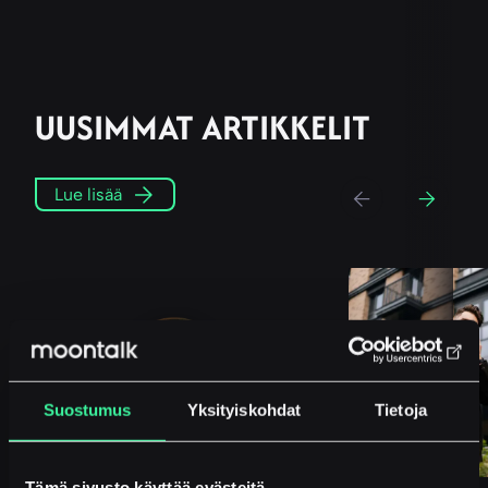
UUSIMMAT ARTIKKELIT
Previous
Next
Lue lisää
Suostumus
Yksityiskohdat
Tietoja
Tämä sivusto käyttää evästeitä