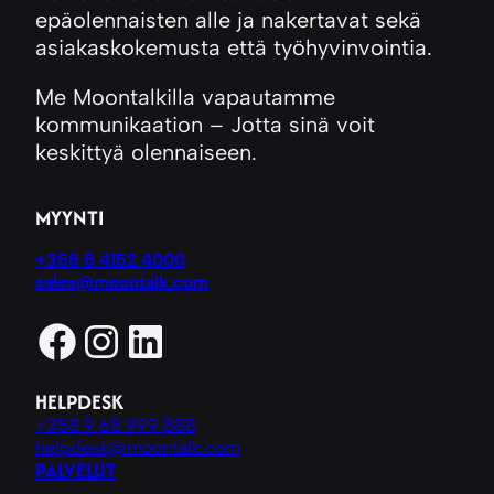
epäolennaisten alle ja nakertavat sekä
asiakaskokemusta että työhyvinvointia.
Me Moontalkilla vapautamme
kommunikaation – Jotta sinä voit
keskittyä olennaiseen.
MYYNTI
+358 8 4152 4000
sales@moontalk.com
Facebook
Instagram
LinkedIn
HELPDESK
+358 9 68 999 888
helpdesk@moontalk.com
PALVELUT