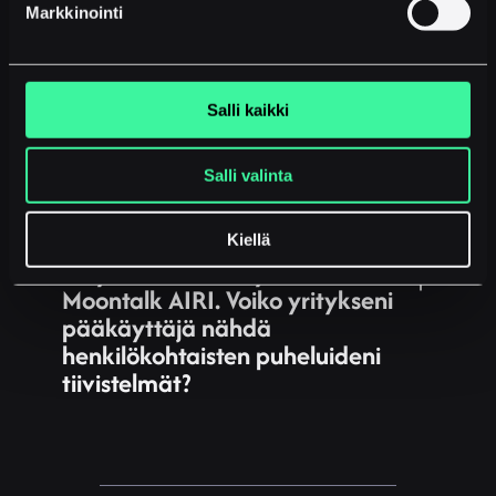
Moontalk Mobile -sovelluksen
Markkinointi
toimimaan uudessa
puhelimessa?
Salli kaikki
Haluan soittaa asiakkaalle
yrityksen numerolla enkä
omalla gsm-numerolla. Kuinka
Salli valinta
toimin?
Kiellä
Yritykselläni on käytössä
Moontalk AIRI. Voiko yritykseni
pääkäyttäjä nähdä
henkilökohtaisten puheluideni
tiivistelmät?