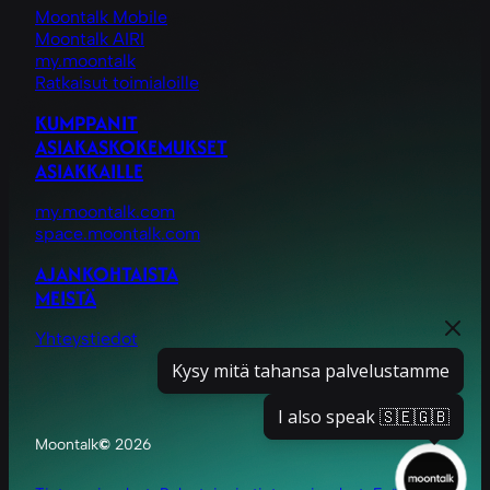
Moontalk Mobile
Moontalk AIRI
my.moontalk
Ratkaisut toimialoille
KUMPPANIT
ASIAKASKOKEMUKSET
ASIAKKAILLE
my.moontalk.com
space.moontalk.com
AJANKOHTAISTA
MEISTÄ
Yhteystiedot
Kysy mitä tahansa palvelustamme
I also speak 🇸🇪🇬🇧
Moontalk
©
2026