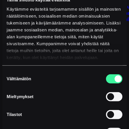
Häiriöitä puheluissa
Oiva Isännöinti 
Käytämme evästeitä tarjoamamme sisällön ja mainosten
asiakaspalvelun
räätälöimiseen, sosiaalisen median ominaisuuksien
15.9.2025
Salesforcen avul
tukemiseen ja kävijämäärämme analysoimiseen. Lisäksi
jaamme sosiaalisen median, mainosalan ja analytiikka-
13.5.2025
alan kumppaneillemme tietoja siitä, miten käytät
sivustoamme. Kumppanimme voivat yhdistää näitä
tietoja muihin tietoihin, joita olet antanut heille tai joita on
kerätty, kun olet käyttänyt heidän palvelujaan.
Suostumuksen
USEIN KYSYTYT
Välttämätön
valinta
KYSYMYKSET
Mieltymykset
Tilastot
Kuinka saan vaihdettua