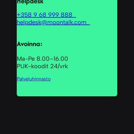
Helpdesk
+358 9 68 999 888
helpdesk@moontalk.com
Avoinna:
Ma-Pe 8.00–16.00
PUK-koodit 24/vrk
Palveluhinnasto