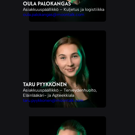
OULA PALOKANGAS
Asiakkuuspäällikkö – Kuljetus ja logistiikka
oula.palokangas@moontalk.com
TARU PYYKKÖNEN
Asiakkuuspäällikkö – Terveydenhuolto,
Eläinlääkäri- ja Apteekkiala
taru.pyykkonen@moontalk.com