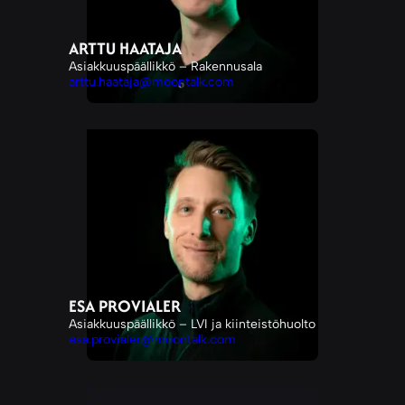
ARTTU HAATAJA
Asiakkuuspäällikkö – Rakennusala
arttu.haataja@moontalk.com
ESA PROVIALER
Asiakkuuspäällikkö – LVI ja kiinteistöhuolto
esa.provialer@moontalk.com