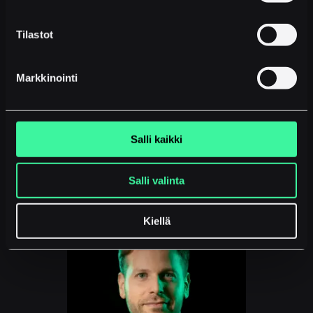
Tilastot
Markkinointi
Salli kaikki
JIRI KARAS
Asiakkuuspäällikkö – Autoala
jiri.karas@moontalk.com
Salli valinta
Kiellä