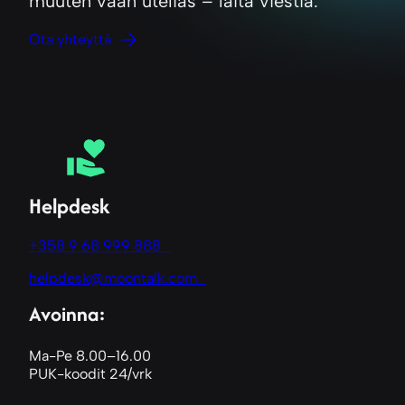
muuten vaan utelias – laita viestiä.
Ota yhteyttä
Helpdesk
+358 9 68 999 888
helpdesk@moontalk.com
Avoinna:
Ma-Pe 8.00–16.00
PUK-koodit 24/vrk