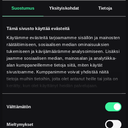
Suostumus
Yksityiskohdat
Tietoja
JANNE GINMAN
Tämä sivusto käyttää evästeitä
Asiakkuuspäällikkö – Elintarvikkeet ja LVI
Käytämme evästeitä tarjoamamme sisällön ja mainosten
janne.ginman@moontalk.com
räätälöimiseen, sosiaalisen median ominaisuuksien
tukemiseen ja kävijämäärämme analysoimiseen. Lisäksi
jaamme sosiaalisen median, mainosalan ja analytiikka-
alan kumppaneillemme tietoja siitä, miten käytät
sivustoamme. Kumppanimme voivat yhdistää näitä
tietoja muihin tietoihin, joita olet antanut heille tai joita on
kerätty, kun olet käyttänyt heidän palvelujaan.
Suostumuksen
Välttämätön
JERE JÄRVENPÄÄ
valinta
Asiakkuuspäällikkö – Sähköala
jere.jarvenpaa@moontalk.com
Mieltymykset