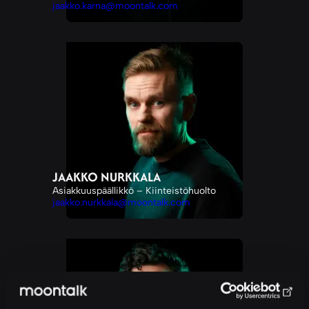
jaakko.karna@moontalk.com
JAAKKO NURKKALA
Asiakkuuspäällikkö – Kiinteistöhuolto
jaakko.nurkkala@moontalk.com