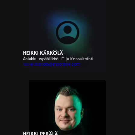
HEIKKI KÄRKÖLÄ
Asiakkuuspäällikkö: IT ja Konsultointi
heikki.karkola@moontalk.com
HEIKKI PERÄLÄ