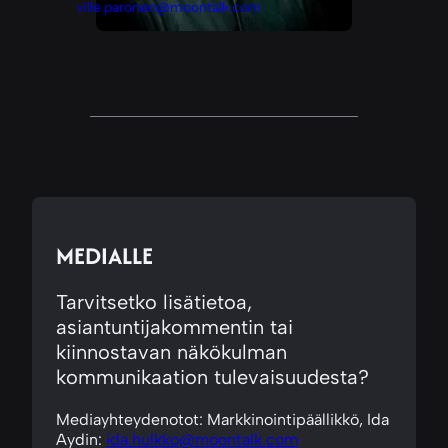
ville.paronen@moontalk.com
MEDIALLE
Tarvitsetko lisätietoa,
asiantuntijakommentin tai
kiinnostavan näkökulman
kommunikaation tulevaisuudesta?
Mediayhteydenotot: Markkinointipäällikkö, Ida
Aydin:
ida.hulkko@moontalk.com