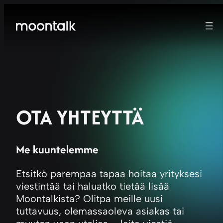
OTA YHTEYTTÄ
Me kuuntelemme
Etsitkö parempaa tapaa hoitaa yrityksesi
viestintää tai haluatko tietää lisää
Moontalkista? Olitpa meille uusi
tuttavuus, olemassaoleva asiakas tai