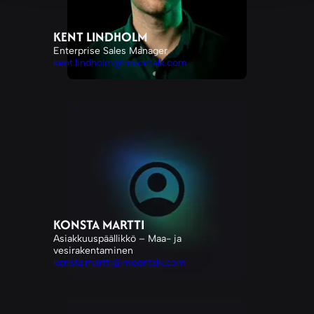
KENT LINDHOLM
Enterprise Sales Manager
kent.lindholm@moontalk.com
KONSTA MARTTI
Asiakkuuspäällikkö – Maa- ja
vesirakentaminen
konsta.martti@moontalk.com