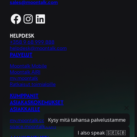
sales@moontalk.com
Facebook
Instagram
LinkedIn
HELPDESK
+358 9 68 999 888
helpdesk@moontalk.com
PALVELUT
Moontalk Mobile
Moontalk AIRI
my.moontalk
Ratkaisut toimialoille
KUMPPANIT
ASIAKASKOKEMUKSET
ASIAKKAILLE
Kysy mitä tahansa palvelustamme
my.moontalk.com
space.moontalk.com
I also speak 🇸🇪🇬🇧