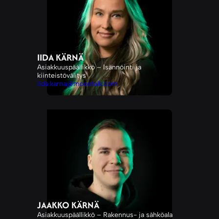
IIDA KÄRNÄ
Asiakkuuspäällikkö – Isännöinti ja
kiinteistövälitys
iida.karna@moontalk.com
JAAKKO KÄRNÄ
Asiakkuuspäällikkö – Rakennus- ja sähköala