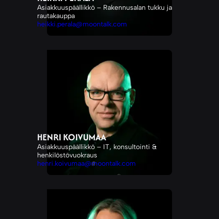
Asiakkuuspäällikkö – Rakennusalan tukku ja
rautakauppa
heikki.perala@moontalk.com
HENRI KOIVUMAA
Asiakkuuspäällikkö – IT, konsultointi &
henkilöstövuokraus
henri.koivumaa@moontalk.com