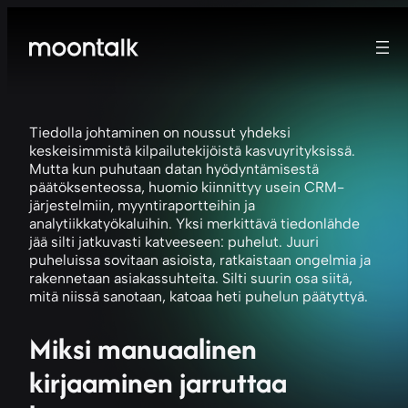
Tiedolla johtaminen on noussut yhdeksi
keskeisimmistä kilpailutekijöistä kasvuyrityksissä.
Mutta kun puhutaan datan hyödyntämisestä
päätöksenteossa, huomio kiinnittyy usein CRM-
järjestelmiin, myyntiraportteihin ja
analytiikkatyökaluihin. Yksi merkittävä tiedonlähde
jää silti jatkuvasti katveeseen: puhelut. Juuri
puheluissa sovitaan asioista, ratkaistaan ongelmia ja
rakennetaan asiakassuhteita. Silti suurin osa siitä,
mitä niissä sanotaan, katoaa heti puhelun päätyttyä.
Miksi manuaalinen
kirjaaminen jarruttaa