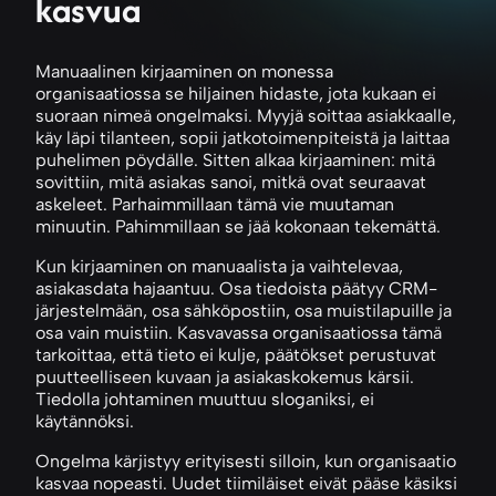
kasvua
Manuaalinen kirjaaminen on monessa
organisaatiossa se hiljainen hidaste, jota kukaan ei
suoraan nimeä ongelmaksi. Myyjä soittaa asiakkaalle,
käy läpi tilanteen, sopii jatkotoimenpiteistä ja laittaa
puhelimen pöydälle. Sitten alkaa kirjaaminen: mitä
sovittiin, mitä asiakas sanoi, mitkä ovat seuraavat
askeleet. Parhaimmillaan tämä vie muutaman
minuutin. Pahimmillaan se jää kokonaan tekemättä.
Kun kirjaaminen on manuaalista ja vaihtelevaa,
asiakasdata hajaantuu. Osa tiedoista päätyy CRM-
järjestelmään, osa sähköpostiin, osa muistilapuille ja
osa vain muistiin. Kasvavassa organisaatiossa tämä
tarkoittaa, että tieto ei kulje, päätökset perustuvat
puutteelliseen kuvaan ja asiakaskokemus kärsii.
Tiedolla johtaminen muuttuu sloganiksi, ei
käytännöksi.
Ongelma kärjistyy erityisesti silloin, kun organisaatio
kasvaa nopeasti. Uudet tiimiläiset eivät pääse käsiksi