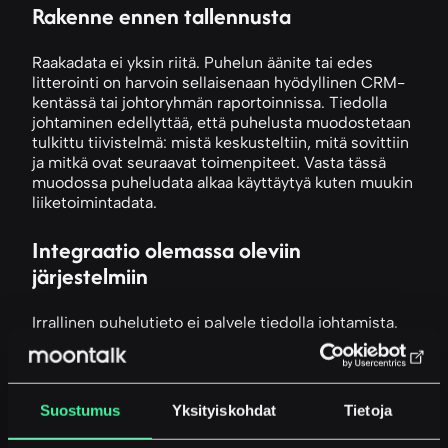
Rakenne ennen tallennusta
Raakadata ei yksin riitä. Puhelun äänite tai edes
litterointi on harvoin sellaisenaan hyödyllinen CRM-
kentässä tai johtoryhmän raportoinnissa. Tiedolla
johtaminen edellyttää, että puhelusta muodostetaan
tulkittu tiivistelmä: mistä keskusteltiin, mitä sovittiin
ja mitkä ovat seuraavat toimenpiteet. Vasta tässä
muodossa puheludata alkaa käyttäytyä kuten muukin
liiketoimintadata.
Integraatio olemassa oleviin
järjestelmiin
Irrallinen puhelutieto ei palvele tiedolla johtamista.
Jotta puheluista syntyvä tieto on aidosti hyödyllistä,
sen täytyy virrata suoraan niihin järjestelmiin, joita
organisaatio jo käyttää. CRM- ja ERP-integraatiot
ovat tässä avainasemassa. Kun asiakaskeskustelun
Suostumus
Yksityiskohdat
Tietoja
yhteenveto tallentuu automaattisesti oikeaan
paikkaan oikeaan kontaktiin, data on käytettävissä