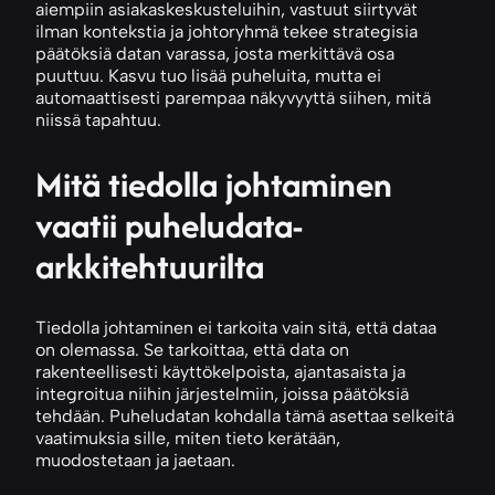
aiempiin asiakaskeskusteluihin, vastuut siirtyvät
ilman kontekstia ja johtoryhmä tekee strategisia
päätöksiä datan varassa, josta merkittävä osa
puuttuu. Kasvu tuo lisää puheluita, mutta ei
automaattisesti parempaa näkyvyyttä siihen, mitä
niissä tapahtuu.
Mitä tiedolla johtaminen
vaatii puheludata-
arkkitehtuurilta
Tiedolla johtaminen ei tarkoita vain sitä, että dataa
on olemassa. Se tarkoittaa, että data on
rakenteellisesti käyttökelpoista, ajantasaista ja
integroitua niihin järjestelmiin, joissa päätöksiä
tehdään. Puheludatan kohdalla tämä asettaa selkeitä
vaatimuksia sille, miten tieto kerätään,
muodostetaan ja jaetaan.