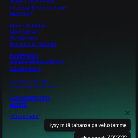
+358 9 68 999 888
helpdesk@moontalk.com
PALVELUT
Moontalk Mobile
Moontalk AIRI
my.moontalk
Ratkaisut toimialoille
KUMPPANIT
ASIAKASKOKEMUKSET
ASIAKKAILLE
my.moontalk.com
space.moontalk.com
AJANKOHTAISTA
MEISTÄ
Yhteystiedot
Kysy mitä tahansa palvelustamme
I also speak 🇸🇪🇬🇧