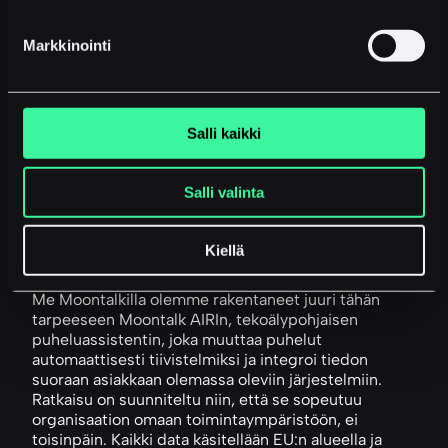
ratkaisut pystyvät muodostamaan puhelusta
automaattisesti rakenteellisen tiivistelmän, joka
Markkinointi
sisältää tulkitun otsikon, muistiinpanot keskustelun
ydinasioista sekä sovitut toimenpiteet. Tämä
tarkoittaa, että puhelun päätyttyä tieto on heti
käyttökelpoista eikä vaadi manuaalista prosessointia.
Salli kaikki
Kun tällainen ratkaisu integroituu saumattomasti
CRM- ja ERP-järjestelmiin, puheludata alkaa täyttää
tiedolla johtamisen vaatimukset reaaliajassa.
Salli valinta
Johtoryhmä näkee, mitä asiakkaiden kanssa on
sovittu. Myyntitiimi pystyy jatkamaan siitä, mihin
edellinen henkilö jäi. Asiakaspalvelu toimii kontekstin
Kiellä
kanssa, ei ilman sitä.
Me Moontalkilla olemme rakentaneet juuri tähän
tarpeeseen Moontalk AIRIn, tekoälypohjaisen
puheluassistentin, joka muuttaa puhelut
automaattisesti tiivistelmiksi ja integroi tiedon
suoraan asiakkaan olemassa oleviin järjestelmiin.
Ratkaisu on suunniteltu niin, että se sopeutuu
organisaation omaan toimintaympäristöön, ei
toisinpäin. Kaikki data käsitellään EU:n alueella ja