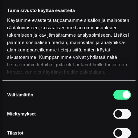
ilman manuaalista välivaihetta.
Tämä sivusto käyttää evästeitä
Tietoturva ja vaatimustenmukaisuus
Käytämme evästeitä tarjoamamme sisällön ja mainosten
räätälöimiseen, sosiaalisen median ominaisuuksien
Puheludata sisältää usein arkaluonteista tietoa
tukemiseen ja kävijämäärämme analysoimiseen. Lisäksi
asiakkaista, sopimuksista ja liiketoiminnasta. Siksi
jaamme sosiaalisen median, mainosalan ja analytiikka-
puheludatan arkkitehtuurissa tietoturva ei ole
alan kumppaneillemme tietoja siitä, miten käytät
lisäominaisuus vaan perusedellytys. GDPR-
sivustoamme. Kumppanimme voivat yhdistää näitä
vaatimustenmukaisuus, datan käsittely EU:n alueella
ja salattu tallennus ovat minimistandardeja, joita
tietoja muihin tietoihin, joita olet antanut heille tai joita on
tiedolla johtamisen infrastruktuurin tulee noudattaa.
kerätty, kun olet käyttänyt heidän palvelujaan.
Tekoälyavusteinen
Suostumuksen
Välttämätön
puheluassistentti osana
valinta
tietoarkkitehtuuria
Mieltymykset
Tekoäly on muuttanut sen, mitä puheludatalta on
Tilastot
mahdollista odottaa. Modernit tekoälyavusteiset