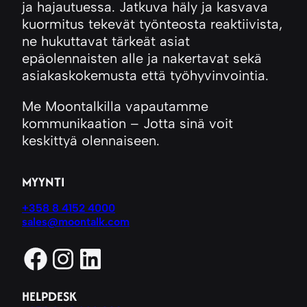
ja hajautuessa. Jatkuva häly ja kasvava
kuormitus tekevät työnteosta reaktiivista,
ne hukuttavat tärkeät asiat
epäolennaisten alle ja nakertavat sekä
asiakaskokemusta että työhyvinvointia.
Me Moontalkilla vapautamme
kommunikaation – Jotta sinä voit
keskittyä olennaiseen.
MYYNTI
+358 8 4152 4000
sales@moontalk.com
Facebook
Instagram
LinkedIn
HELPDESK