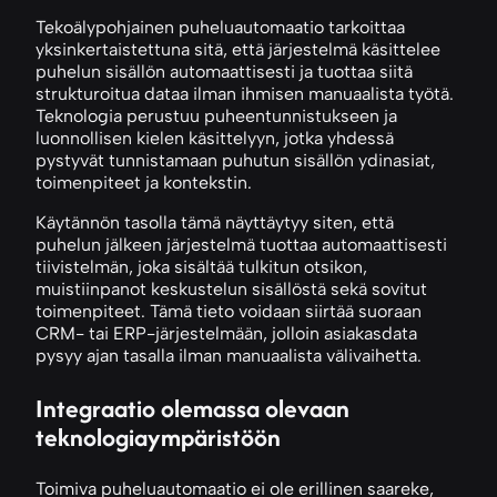
Tekoälypohjainen puheluautomaatio tarkoittaa
yksinkertaistettuna sitä, että järjestelmä käsittelee
puhelun sisällön automaattisesti ja tuottaa siitä
strukturoitua dataa ilman ihmisen manuaalista työtä.
Teknologia perustuu puheentunnistukseen ja
luonnollisen kielen käsittelyyn, jotka yhdessä
pystyvät tunnistamaan puhutun sisällön ydinasiat,
toimenpiteet ja kontekstin.
Käytännön tasolla tämä näyttäytyy siten, että
puhelun jälkeen järjestelmä tuottaa automaattisesti
tiivistelmän, joka sisältää tulkitun otsikon,
muistiinpanot keskustelun sisällöstä sekä sovitut
toimenpiteet. Tämä tieto voidaan siirtää suoraan
CRM- tai ERP-järjestelmään, jolloin asiakasdata
pysyy ajan tasalla ilman manuaalista välivaihetta.
Integraatio olemassa olevaan
teknologiaympäristöön
Toimiva puheluautomaatio ei ole erillinen saareke,