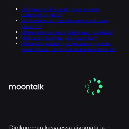
Mikä on ero SIP-trunkin ja perinteisen
puhelinlinjan välillä?
Kuinka nopeasti reaaliaikainen puheludata
päivittyy?
Miten vähentää viestintäkohinaa työpaikalla?
Mitä on digikuorman vähentäminen?
Miten puheludatan hyödyntäminen tiedolla
johtamisessa tukee henkilöstön kehittämistä?
Digikuorman kasvaessa aivomätä ja -