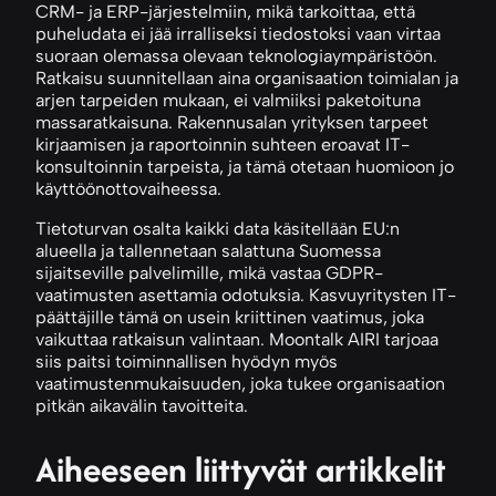
CRM- ja ERP-järjestelmiin, mikä tarkoittaa, että
puheludata ei jää irralliseksi tiedostoksi vaan virtaa
suoraan olemassa olevaan teknologiaympäristöön.
Ratkaisu suunnitellaan aina organisaation toimialan ja
arjen tarpeiden mukaan, ei valmiiksi paketoituna
massaratkaisuna. Rakennusalan yrityksen tarpeet
kirjaamisen ja raportoinnin suhteen eroavat IT-
konsultoinnin tarpeista, ja tämä otetaan huomioon jo
käyttöönottovaiheessa.
Tietoturvan osalta kaikki data käsitellään EU:n
alueella ja tallennetaan salattuna Suomessa
sijaitseville palvelimille, mikä vastaa GDPR-
vaatimusten asettamia odotuksia. Kasvuyritysten IT-
päättäjille tämä on usein kriittinen vaatimus, joka
vaikuttaa ratkaisun valintaan. Moontalk AIRI tarjoaa
siis paitsi toiminnallisen hyödyn myös
vaatimustenmukaisuuden, joka tukee organisaation
pitkän aikavälin tavoitteita.
Aiheeseen liittyvät artikkelit