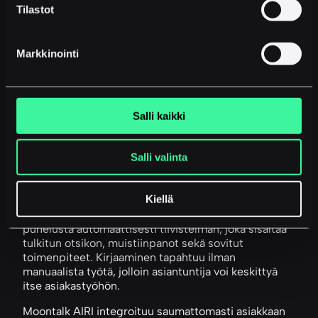
Tilastot
johtamisen kannalta oleellisia tietoja
, jotka syntyvät
sivutuotteena normaalista asiakastyöstä, kun
kirjaaminen on automatisoitu.
Markkinointi
Miten Moontalk AIRI
automatisoi
Salli kaikki
puhelumuistiinpanot
Salli valinta
Moontalk AIRI on tekoälypohjainen assistentti, joka
on suunniteltu vastaamaan juuri niihin haasteisiin,
Kiellä
joita kasvuyritykset kohtaavat puhelukirjaamisessa ja
tiedolla johtamisessa. Palvelu muodostaa jokaisesta
puhelusta automaattisesti tiivistelmän, joka sisältää
tulkitun otsikon, muistiinpanot sekä sovitut
toimenpiteet. Kirjaaminen tapahtuu ilman
manuaalista työtä, jolloin asiantuntija voi keskittyä
itse asiakastyöhön.
Moontalk AIRI integroituu saumattomasti asiakkaan