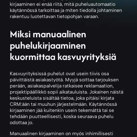
kirjaaminen ei enää riitä, mitä puheluautomaatio
käytännössä tarkoittaa ja miten tiedolla johtaminen
rakentuu luotettavan tietopohjan varaan.
Miksi manuaalinen
puhelukirjaaminen
kuormittaa kasvuyrityksiä
Kasvuyrityksissä puhelut ovat usein tiivis osa
päivittäistä asiakastyötä. Myyjä soittaa tarjouksen
perään, asiakaspalvelija ratkaisee reklamaation,
projektipäällikkö sopii aikatauluista. Jokainen näistä
keskusteluista sisältää tietoa, joka pitäisi kirjata
CRM:ään tai muuhun järjestelmään. Käytännössä
kirjaaminen jää kuitenkin usein tekemättä tai se
tehdään puutteellisesti, koska seuraava puhelu
odottaa jo.
Manuaalinen kirjaaminen on myös inhimillisesti