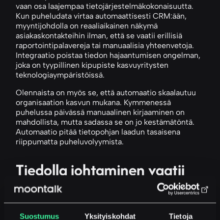
vaan osa laajempaa tietojärjestelmäkokonaisuutta.
Kun puheludata virtaa automaattisesti CRM:ään,
myyntijohdolla on reaaliaikainen näkymä
asiakaskontakteihin ilman, että se vaatii erillisiä
raportointipalavereja tai manuaalisia yhteenvetoja.
Integraatio poistaa tiedon hajaantumisen ongelman,
joka on tyypillinen kipupiste kasvuyritysten
teknologiaympäristöissä.
Olennaista on myös se, että automaatio skaalautuu
organisaation kasvun mukana. Kymmenessä
puhelussa päivässä manuaalinen kirjaaminen on
mahdollista, mutta sadassa se on jo kestämätöntä.
Automaatio pitää tietopohjan laadun tasaisena
riippumatta puheluvolyymista.
Tiedolla johtaminen vaatii
luotettavan tietopohjan
Tiedolla johtaminen ei ole pelkästään dashboardeja
Suostumus
Yksityiskohdat
Tietoja