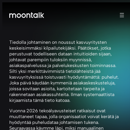
Tiedolla johtaminen on noussut kasvuyritysten
keskeisimmäksi kilpailutekijäksi. Päätökset, jotka
perustuvat todelliseen dataan intuitioiden sijaan,
johtavat parempiin tuloksiin myynnissä,
asiakaspalvelussa ja palvelukeskusten toiminnassa.
Silti yksi merkittävimmistä tietolähteistä jää
kasvuyrityksissä toistuvasti hyödyntämättä: puhelut.
Joka päivä käydään kymmeniä asiakaskeskusteluja,
joissa sovitaan asioita, kartoitetaan tarpeita ja
rakennetaan asiakassuhteita. Ilman systemaattista
kirjaamista tämä tieto katoaa.
Vuonna 2026 tekoälyavusteiset ratkaisut ovat
muuttaneet tapaa, jolla organisaatiot voivat kerätä ja
hyödyntää puheludataa johtamisen tukena.
Seuraavassa käymme läpi, miksi manuaalinen