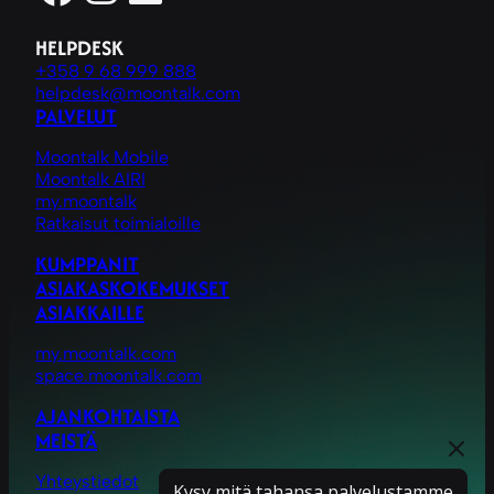
HELPDESK
+358 9 68 999 888
helpdesk@moontalk.com
PALVELUT
Moontalk Mobile
Moontalk AIRI
my.moontalk
Ratkaisut toimialoille
KUMPPANIT
ASIAKASKOKEMUKSET
ASIAKKAILLE
my.moontalk.com
space.moontalk.com
AJANKOHTAISTA
MEISTÄ
Yhteystiedot
Kysy mitä tahansa palvelustamme