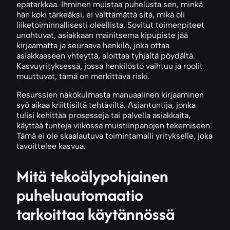
epätarkkaa. Ihminen muistaa puhelusta sen, minkä
hän koki tärkeäksi, ei välttämättä sitä, mikä oli
liiketoiminnallisesti oleellista. Sovitut toimenpiteet
unohtuvat, asiakkaan mainitsema kipupiste jää
kirjaamatta ja seuraava henkilö, joka ottaa
asiakkaaseen yhteyttä, aloittaa tyhjältä pöydältä.
Kasvuyrityksessä, jossa henkilöstö vaihtuu ja roolit
muuttuvat, tämä on merkittävä riski.
Resurssien näkökulmasta manuaalinen kirjaaminen
syö aikaa kriittisiltä tehtäviltä. Asiantuntija, jonka
tulisi kehittää prosesseja tai palvella asiakkaita,
käyttää tunteja viikossa muistiinpanojen tekemiseen.
Tämä ei ole skaalautuva toimintamalli yritykselle, joka
tavoittelee kasvua.
Mitä tekoälypohjainen
puheluautomaatio
tarkoittaa käytännössä