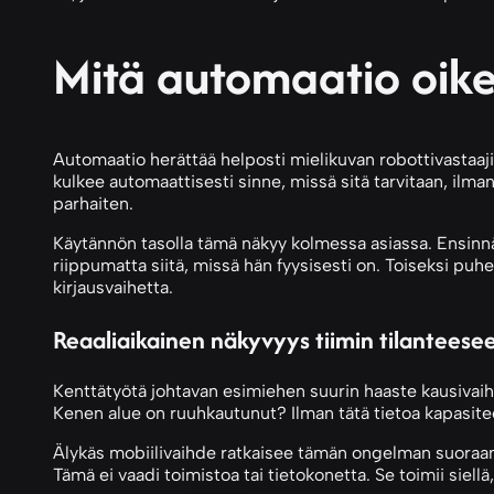
Mitä automaatio oike
Automaatio herättää helposti mielikuvan robottivastaajis
kulkee automaattisesti sinne, missä sitä tarvitaan, ilma
parhaiten.
Käytännön tasolla tämä näkyy kolmessa asiassa. Ensinnäk
riippumatta siitä, missä hän fyysisesti on. Toiseksi puh
kirjausvaihetta.
Reaaliaikainen näkyvyys tiimin tilanteese
Kenttätyötä johtavan esimiehen suurin haaste kausivaiht
Kenen alue on ruuhkautunut? Ilman tätä tietoa kapasiteet
Älykäs mobiilivaihde ratkaisee tämän ongelman suoraan. E
Tämä ei vaadi toimistoa tai tietokonetta. Se toimii siell