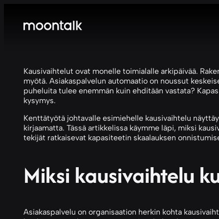
Kausivaihtelut ovat monelle toimialalle arkipäivää. Rake
myötä. Asiakaspalvelun automaatio on noussut keskeisek
puheluita tulee enemmän kuin ehditään vastata? Kapasit
kysymys.
Kenttätyötä johtavalle esimiehelle kausivaihtelu näyttäyt
kirjaamatta. Tässä artikkelissa käymme läpi, miksi kaus
tekijät ratkaisevat kapasiteetin skaalauksen onnistumi
Miksi kausivaihtelu k
Asiakaspalvelu on organisaation herkin kohta kausivaiht