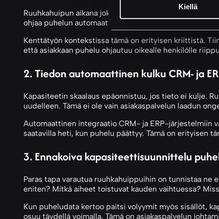
Kiellä
Ruuhkahuipun aikana jokainen sekunti, jonka puhelu odot
ohjaa puhelun automaattisesti sinne, missä siihen voidaan
Kenttätyön kontekstissa tämä on erityisen kriittistä. Ti
että asiakkaan puhelu ohjautuu oikealle henkilölle riipp
2. Tiedon automaattinen kulku CRM- ja ERP
Kapasiteetin skaalaus epäonnistuu, jos tieto ei kulje. R
uudelleen. Tämä ei ole vain asiakaspalvelun laadun onge
Automaattinen integraatio CRM- ja ERP-järjestelmiin varm
saatavilla heti, kun puhelu päättyy. Tämä on erityisen tär
3. Ennakoiva kapasiteettisuunnittelu puhe
Paras tapa varautua ruuhkahuippuihin on tunnistaa ne e
eniten? Mitkä aiheet toistuvat kauden vaihtuessa? Miss
Kun puheludata kertoo paitsi volyymit myös sisällöt, ka
osuu täydellä voimalla. Tämä on asiakaspalvelun johtam