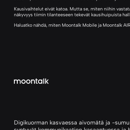
Kausivaihtelut eivät katoa. Mutta se, miten niihin vastat
näkyvyys tiimin tilanteeseen tekevät kausihuipuista hallit
Haluatko nähdä, miten Moontalk Mobile ja Moontalk AIRI
Digikuorman kasvaessa aivomätä ja -sumu 
syntyvät kommunikaation kasaantuessa ja h