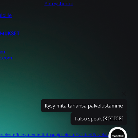
Yhteystiedot
loille
EMUKSET
om
k.com
Kysy mitä tahansa palvelustamme
I also speak 🇸🇪🇬🇧
aseloste
Rekrytoinnin tietosuojaseloste
Evästeet
Palveluhinnasto