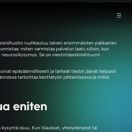
iinteistöhuolto ruuhkautuu talven ensimmäisten pakkasten
nistaa: miten varmistaa palvelun laatu silloin, kun
 resurssikysymys. Se on viestintäarkkitehtuurin
oivat epäsäännöllisesti ja tärkeät tiedot jäävät helposti
tännössä tarkoittaa kenttätyön johtamisessa ja mitkä
ua eniten
 kysyntä osuu. Kun tilaukset, yhteydenotot tai