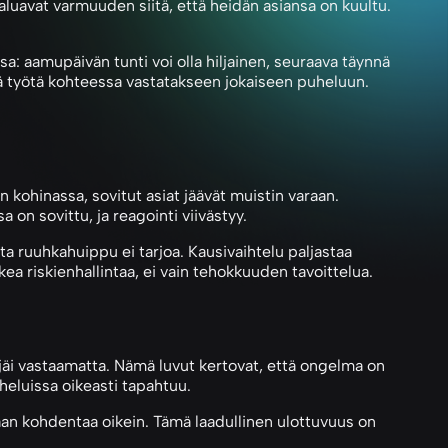
avat varmuuden siitä, että heidän asiansa on kuultu.
a: aamupäivän tunti voi olla hiljainen, seuraava täynnä
ää työtä kohteessa vastatakseen jokaiseen puheluun.
kohinassa, sovitut asiat jäävät muistin varaan.
a on sovittu, ja reagointi viivästyy.
ta ruuhkahuippu ei tarjoa. Kausivaihtelu paljastaa
kea riskienhallintaa, ei vain tehokkuuden tavoittelua.
i jäi vastaamatta. Nämä luvut kertovat, että ongelma on
heluissa oikeasti tapahtuu.
daan kohdentaa oikein. Tämä laadullinen ulottuvuus on