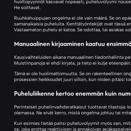
huoltopyynnöt kasvavat nopeasti, puheluvolyymi nouse
He soittavat.
Ruuhkahuippujen ongelma ei ole vain määrä. Se on epäenn
samanaikaisia puheluita. Kenttätyöntekijät ovat tässä 
Vastaamaton puhelu ei katoa. Se odottaa, tai asiakas soitt
Manuaalinen kirjaaminen kaatuu ensimmä
Kausivaihteluiden aikana manuaalinen tiedonhallinta pe
Muistiinpanoja ei ehdi kirjata, ja tieto ei kulje eteenpäi
Tämä ei ole huolimattomuutta. Se on rakenteellinen ongel
prosessien heikkoudet juuri silloin, kun niiden pitäisi t
Puheluliikenne kertoo enemmän kuin num
Perinteiset puhelinvaihderatkaisut tuottavat tilastoja: 
olemassa. Ne eivät kerro, mistä ongelma johtuu tai miten
Kun esimies tietää paitsi puheluvolyymit myös sen, mitä
se, joka erottaa reaktiivisen ja ennakoivan asiakaspalve