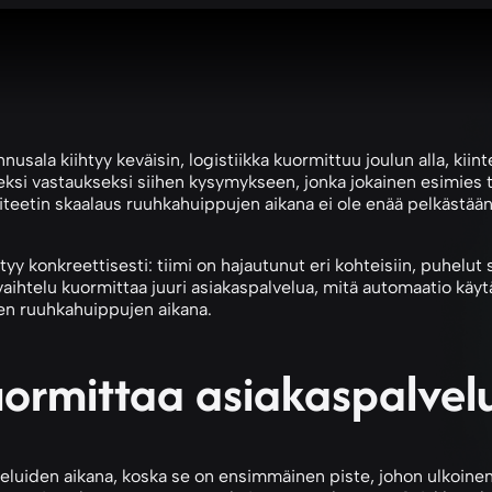
nnusala kiihtyy keväisin, logistiikka kuormittuu joulun alla, k
si vastaukseksi siihen kysymykseen, jonka jokainen esimies tun
eetin skaalaus ruuhkahuippujen aikana ei ole enää pelkästään
yy konkreettisesti: tiimi on hajautunut eri kohteisiin, puhelut s
ivaihtelu kuormittaa juuri asiakaspalvelua, mitä automaatio käy
sen ruuhkahuippujen aikana.
uormittaa asiakaspalvel
eluiden aikana, koska se on ensimmäinen piste, johon ulkoinen