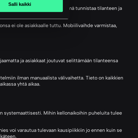
Salli kaikki
itys tarkoittaa, että järjestelmä tunnistaa tilanteen ja
vuudesta, ei eilistä tilastoa.
nsa ei ole asiakkaalle tuttu. Mobiilivaihde varmistaa,
rjaamatta ja asiakkaat joutuvat selittämään tilanteensa
telmiin ilman manuaalista välivaihetta. Tieto on kaikkien
paikassa yhtä aikaa.
 systemaattisesti. Mihin kellonaikoihin puheluita tulee
ies voi varautua tulevaan kausipiikkiin jo ennen kuin se
ukäteen.