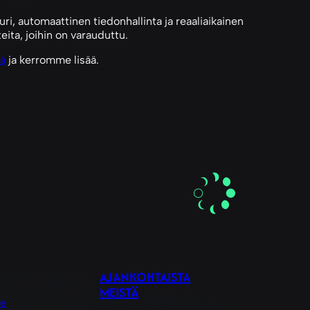
uri, automaattinen tiedonhallinta ja reaaliaikainen
teita, joihin on varauduttu.
tä
ja kerromme lisää.
AJANKOHTAISTA
MEISTÄ
le