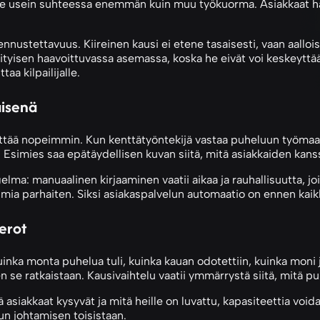
e usein suhteessa enemmän kuin muu työkuorma. Asiakkaat halu
ustettavuus. Kiireinen kausi ei etene tasaisesti, vaan aalloiss
erityisen haavoittuvassa asemassa, koska he eivät voi keskeytt
aa kilpailijalle.
isenä
ttää nopeimmin. Kun kenttätyöntekijä vastaa puheluun työmaan 
n. Esimies saa epätäydellisen kuvan siitä, mitä asiakkaiden kanss
ma: manuaalinen kirjaaminen vaatii aikaa ja rauhallisuutta, joi
oimia parhaiten. Siksi asiakaspalvelun automaatio on ennen kaik
erot
kuinka monta puhelua tuli, kuinka kauan odotettiin, kuinka mon
 se ratkaistaan. Kausivaihtelu vaatii ymmärrystä siitä, mitä pu
 asiakkaat kysyvät ja mitä heille on luvattu, kapasiteettia voi
lun johtamisen toisistaan.