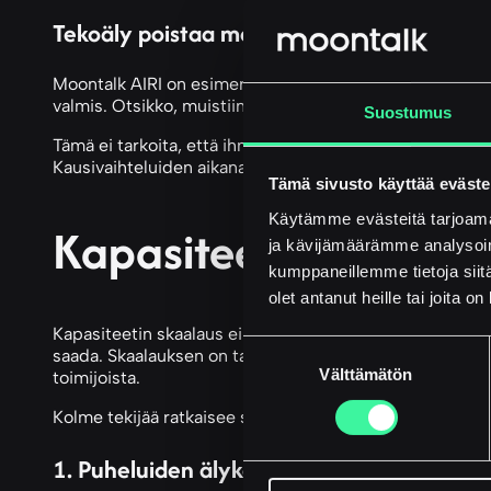
Tekoäly poistaa manuaalisen kirjaamisen 
Moontalk AIRI on esimerkki siitä, miten tekoäly asiakasp
valmis. Otsikko, muistiinpanot ja sovitut toimenpiteet 
Suostumus
Tämä ei tarkoita, että ihminen korvataan. Se tarkoittaa
Kausivaihteluiden aikana, kun jokainen minuutti on arvo
Tämä sivusto käyttää eväste
Käytämme evästeitä tarjoama
Kapasiteetin skaalauk
ja kävijämäärämme analysoim
kumppaneillemme tietoja siitä
olet antanut heille tai joita o
Kapasiteetin skaalaus ei onnistu pelkästään lisäämäll
Suostumuksen
saada. Skaalauksen on tapahduttava prosessien ja teknolog
Välttämätön
valinta
toimijoista.
Kolme tekijää ratkaisee skaalauksen onnistumisen käyt
1. Puheluiden älykäs reititys ilman manuaa