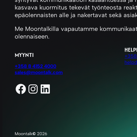
kasvava kuormitus tekevät työnteosta reakti
epäolennaisten alle ja nakertavat sekä asia
Me Moontalkilla vapautamme kommunikaation
olennaiseen.
HELP
MYYNTI
+358
help
+358 8 4152 4000
sales@moontalk.com
Facebook
Instagram
LinkedIn
Moontalk
©
2026