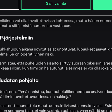
Salli valinta
taa väärässä jonossa, on menetetty asiakaskokemus. Älykäs reit
 vastata. Tämä edellyttää reaaliaikaista tietoa tiimin tavoitetta
imiläinen voi olla tavoitettavissa kohteessa, mutta hänen numero
umatta siitä, mistä numerosta vastataan.
-järjestelmiin
uuhkahuipun aikana sovitut asiat unohtuvat, lupaukset jäävät ki
lma. Se on operatiivinen riski.
istaa, että puheluiden sisältö siirtyy suoraan oikeisiin järjes
keää silloin, kun tiimi on hajautunut ja esimies ei voi olla joka 
ludatan pohjalta
tukäteen. Tämä onnistuu, kun puheluliikennedataa analysoidaan
ä tiimin tavoitettavuudessa on aukkoja?
pasiteettisuunnittelu muuttuu reaktiivisesta ennakoivaksi. Esim
isen seuraava taso: ei vain vastata ruuhkaan, vaan nähdä se et