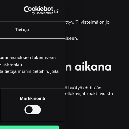
n ei halunnut tehdä. Puhelu päättyy. Tiivistelmä on jo
hteeseen.
Tietoja
äyttää energiansa asiakaskohtaamiseen.
 ominaisuuksien tukemiseen
uuhkahuippujen aikana
tiikka-alan
ietoja muihin tietoihin, joita
inen vie enemmän aikaa kuin mitä hyötyä ehditään
lus, joka erottaa toimialan edelläkävijät reaktiivisista
Markkinointi