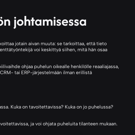
ön johtamisessa
ittaa jotain aivan muuta: se tarkoittaa, että tieto
enttätyöntekijä voi keskittyä siihen, mitä hän osaa
livaihde ohjaa puhelun oikealle henkilölle reaaliajassa,
y CRM- tai ERP-järjestelmään ilman erillistä
jassa. Kuka on tavoitettavissa? Kuka on jo puhelussa?
oitettavissa, ja voi ohjata puheluita tilanteen mukaan.