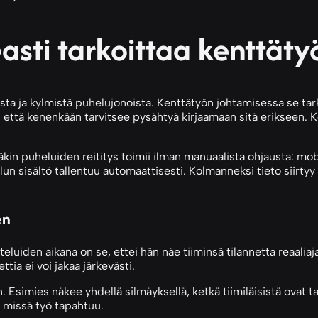
asti tarkoittaa kenttäty
ta ja kylmistä puhelujonoista. Kenttätyön johtamisessa se tarko
n että kenenkään tarvitsee pysähtyä kirjaamaan sitä erikseen. K
in puheluiden reititys toimii ilman manuaalista ohjausta: mobii
elun sisältö tallentuu automaattisesti. Kolmanneksi tieto siirty
en
eluiden aikana on se, ettei hän näe tiiminsä tilannetta reaalia
tia ei voi jakaa järkevästi.
simies näkee yhdellä silmäyksellä, ketkä tiimiläisistä ovat tav
ä, missä työ tapahtuu.