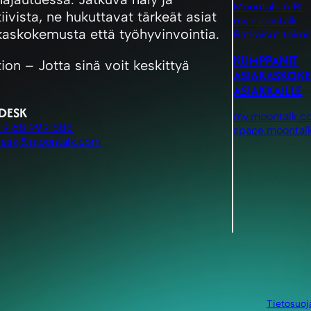
Moontalk AIRI
ivista, ne hukuttavat tärkeät asiat
my.moontalk
kaskokemusta että työhyvinvointia.
Ratkaisut toimia
KUMPPANIT
 – Jotta sinä voit keskittyä
ASIAKASKOK
ASIAKKAILLE
DESK
my.moontalk.c
 9 68 999 888
space.moontal
desk@moontalk.com
Tietosuoj