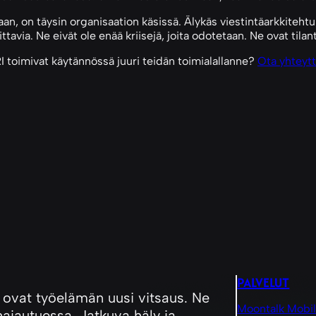
aan, on täysin organisaation käsissä. Älykäs viestintäarkkitehtu
tavia. Ne eivät ole enää kriisejä, joita odotetaan. Ne ovat tilan
 toimivat käytännössä juuri teidän toimialallanne?
Ota yhteyt
PALVELUT
ovat työelämän uusi vitsaus. Ne
Moontalk Mobi
ajautuessa. Jatkuva häly ja