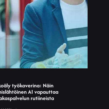
koäly työkaverina: Näin
mislähtöinen AI vapauttaa
akaspalvelun rutiineista