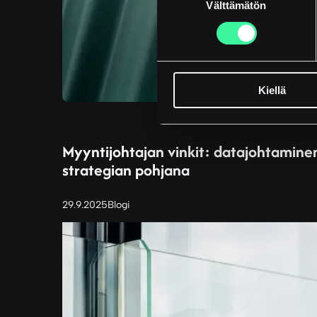
Välttämätön
valinta
Kiellä
Myyntijohtajan vinkit: datajohtamine
strategian pohjana
29.9.2025
Blogi