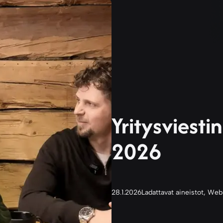
Yritysviesti
2026
28.1.2026
Ladattavat aineistot
, 
Webi