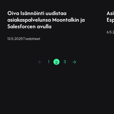
Oiva Isännöinti uudistaa
As
asiakaspalvelunsa Moontalkin ja
Es
Salesforcen avulla
6.5.
13.5.2025
Tiedotteet
1
3
2
Edellinen
Seuraava
sivu
sivu