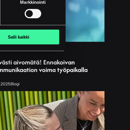
Markkinointi
Salli kaikki
västi aivomätä! Ennakoivan
mmunikaation voima työpaikalla
.2025
Blogi