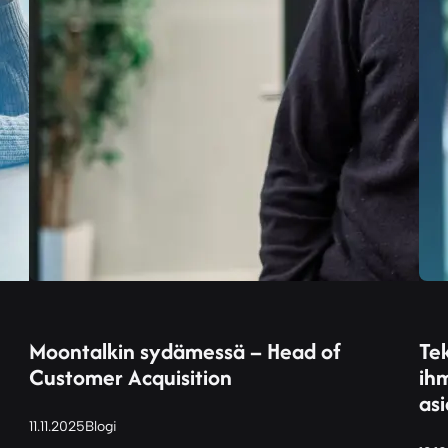
Moontalkin sydämessä – Head of
Te
Customer Acquisition
ih
asi
11.11.2025
Blogi