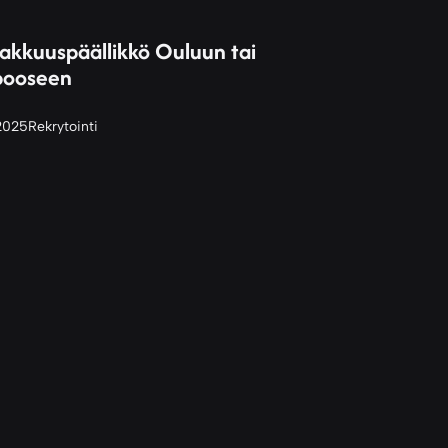
iakkuuspäällikkö Ouluun tai
pooseen
2025
Rekrytointi