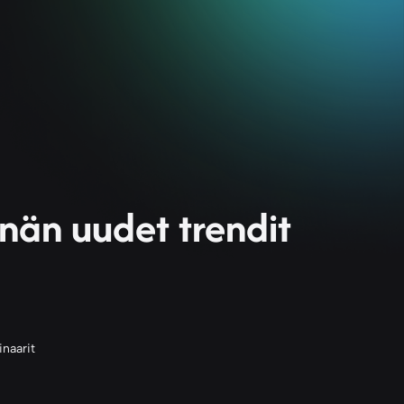
nnän uudet trendit
naarit