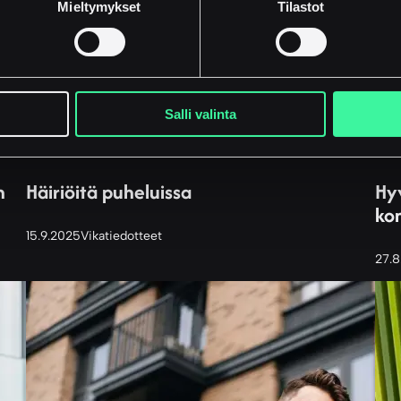
Mieltymykset
Tilastot
Salli valinta
n
Häiriöitä puheluissa
Hy
ko
15.9.2025
Vikatiedotteet
27.8