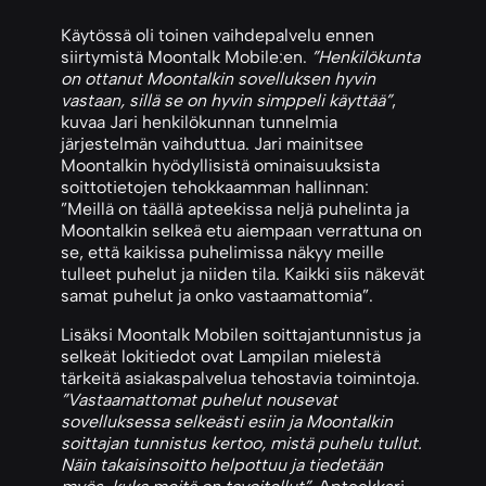
Käytössä oli toinen vaihdepalvelu ennen
siirtymistä Moontalk Mobile:en.
”Henkilökunta
on ottanut Moontalkin sovelluksen hyvin
vastaan, sillä se on hyvin simppeli käyttää”
,
kuvaa Jari henkilökunnan tunnelmia
järjestelmän vaihduttua. Jari mainitsee
Moontalkin hyödyllisistä ominaisuuksista
soittotietojen tehokkaamman hallinnan:
”Meillä on täällä apteekissa neljä puhelinta ja
Moontalkin selkeä etu aiempaan verrattuna on
se, että kaikissa puhelimissa näkyy meille
tulleet puhelut ja niiden tila. Kaikki siis näkevät
samat puhelut ja onko vastaamattomia”.
Lisäksi Moontalk Mobilen soittajantunnistus ja
selkeät lokitiedot ovat Lampilan mielestä
tärkeitä asiakaspalvelua tehostavia toimintoja.
”Vastaamattomat puhelut nousevat
sovelluksessa selkeästi esiin ja Moontalkin
soittajan tunnistus kertoo, mistä puhelu tullut.
Näin takaisinsoitto helpottuu ja tiedetään