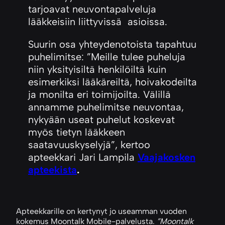
tarjoavat neuvontapalveluja
lääkkeisiin liittyvissä asioissa.
Suurin osa yhteydenotoista tapahtuu
puhelimitse: ”Meille tulee puheluja
niin yksityisiltä henkilöiltä kuin
esimerkiksi lääkäreiltä, hoivakodeilta
ja monilta eri toimijoilta. Välillä
annamme puhelimitse neuvontaa,
nykyään useat puhelut koskevat
myös tietyn lääkkeen
saatavuuskyselyjä”, kertoo
apteekkari Jari Lampila
Vaajakosken
apteekista
.
Apteekkarille on kertynyt jo useamman vuoden
kokemus Moontalk Mobile-palvelusta.
”Moontalk