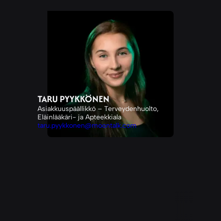
TARU PYYKKÖNEN
Asiakkuuspäällikkö – Terveydenhuolto,
Eläinlääkäri- ja Apteekkiala
taru.pyykkonen@moontalk.com