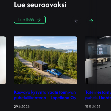
Lue seuraavaksi
Previous
Next
Lue lisää
Kasvava kysyntä vaatii toimivan
Tatemestarit:
puheluliikenteen – Lapelland Oy
puhelut koht
29.6.2026
15.5.2026