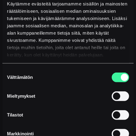
Käytämme evästeitä tarjoamamme sisällön ja mainosten
räätälöimiseen, sosiaalisen median ominaisuuksien
tukemiseen ja kävijämäärämme analysoimiseen. Lisäksi
jaamme sosiaalisen median, mainosalan ja analytiikka-
alan kumppaneillemme tietoja siitä, miten käytät
Jari kiteyttää Moontalkin tuomia etuja näin:
sivustoamme. Kumppanimme voivat yhdistää näitä
”Moontalk Mobile vaan selkeyttää tätä meidän
tietoja muihin tietoihin, joita olet antanut heille tai joita on
puhelinhommaa todella paljon. Olen myös
tykännyt palvelusta eikä kustannuksetkaan ole
kerätty, kun olet käyttänyt heidän palvelujaan.
juurikaan muuttuneet entiseen järjestelmään
verrattuna”
. Vuodesta 2023
Vaajakosken
Suostumuksen
apteekin
apteekkarina toiminut Jari Lampila
Välttämätön
on toiminut eri tehtävissä alalla reilut 30
valinta
vuotta. Aiemmin hän toimi Uuraisten
apteekissa.
Mieltymykset
Tilastot
Markkinointi