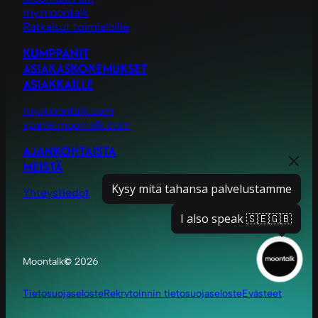
my.moontalk
Ratkaisut toimialoille
KUMPPANIT
ASIAKASKOKEMUKSET
ASIAKKAILLE
my.moontalk.com
space.moontalk.com
AJANKOHTAISTA
MEISTÄ
Kysy mitä tahansa palvelustamme
Yhteystiedot
I also speak 🇸🇪🇬🇧
Moontalk
©
2026
Tietosuojaseloste
Rekrytoinnin tietosuojaseloste
Evästeet