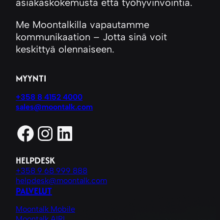
asiakaskokemusta että työhyvinvointia.
Me Moontalkilla vapautamme
kommunikaation – Jotta sinä voit
keskittyä olennaiseen.
MYYNTI
+358 8 4152 4000
sales@moontalk.com
Facebook
Instagram
LinkedIn
HELPDESK
+358 9 68 999 888
helpdesk@moontalk.com
PALVELUT
Moontalk Mobile
Moontalk AIRI