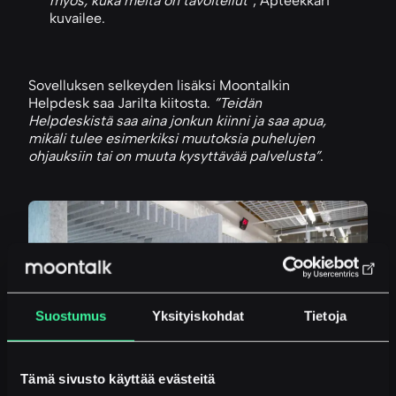
myös, kuka meitä on tavoitellut”
, Apteekkari
kuvailee.
Sovelluksen selkeyden lisäksi Moontalkin
Helpdesk saa Jarilta kiitosta.
”Teidän
Helpdeskistä saa aina jonkun kiinni ja saa apua,
mikäli tulee esimerkiksi muutoksia puhelujen
ohjauksiin tai on muuta kysyttävää palvelusta”
.
Suostumus
Yksityiskohdat
Tietoja
Tämä sivusto käyttää evästeitä